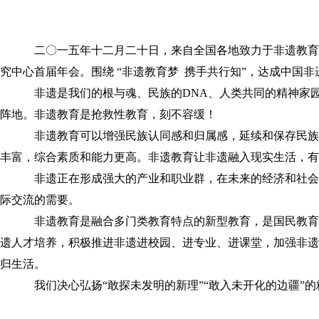
校园风貌
其他类别
跟踪管理
二〇一五年十二月二十日，来自全国各地致力于非遗教育
优秀毕业生
究中心首届年会。围绕 “非遗教育梦 携手共行知”，达成中国
企业信息
非遗是我们的根与魂、民族的DNA、人类共同的精神家
阵地。非遗教育是抢救性教育，刻不容缓！
非遗教育可以增强民族认同感和归属感，延续和保存民族
丰富，综合素质和能力更高。非遗教育让非遗融入现实生活，有
非遗正在形成强大的产业和职业群，在未来的经济和社会
际交流的需要。
非遗教育是融合多门类教育特点的新型教育，是国民教育
遗人才培养，积极推进非遗进校园、进专业、进课堂，加强非遗
归生活。
我们决心弘扬“敢探未发明的新理”“敢入未开化的边疆”