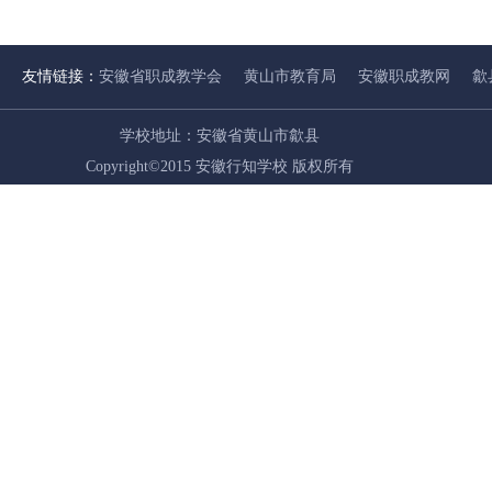
友情链接：
安徽省职成教学会
黄山市教育局
安徽职成教网
歙
学校地址：安徽省黄山市歙县
Copyright©2015 安徽行知学校 版权所有