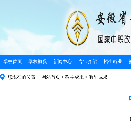
学校首页
学校概况
新闻中心
专业介绍
招生就业
学校简介
学校新闻
电子类
招生简介
您现在的位置：
网站首页
> 教学成果
> 教研成果
机构设置
发展规划
机械类
招生政策
学校荣誉
公告公示
计算机类
招生计划
学校历史
教育信息
徽派艺术
就业指导
领导关怀
旅游服务
就业安排